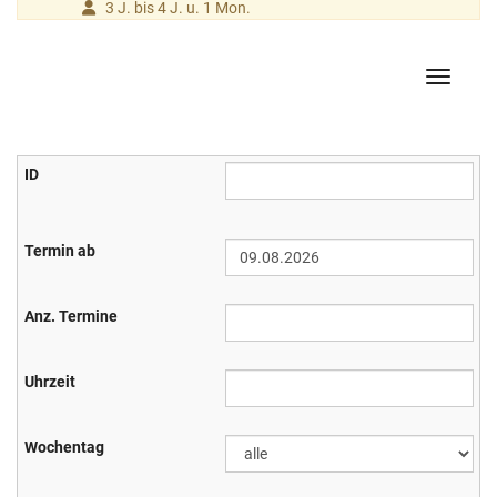
3 J. bis 4 J. u. 1 Mon.
Navigati